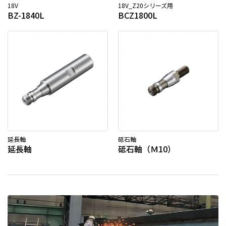
18V
18V_Z20シリーズ用
BZ-1840L
BCZ1800L
延長軸
砥石軸
延長軸
砥石軸（Ｍ10）