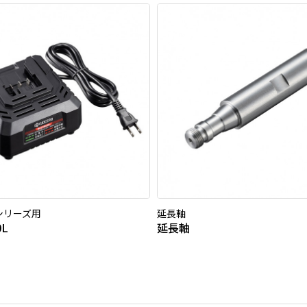
0シリーズ用
延長軸
0L
延長軸