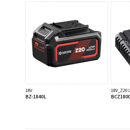
18V
18V_Z2
BZ-1840L
BCZ180