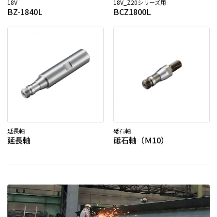
18V
18V_Z20シリーズ用
BZ-1840L
BCZ1800L
延長軸
砥石軸
延長軸
砥石軸（Ｍ10）