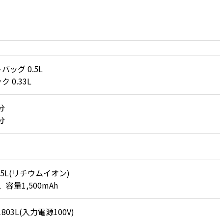
バッグ 0.5L
 0.33L
分
分
115L(リチウムイオン)
V、容量1,500mAh
1803L(入力電源100V)