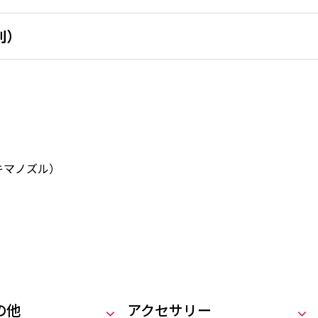
別）
キマノズル）
の他
アクセサリー