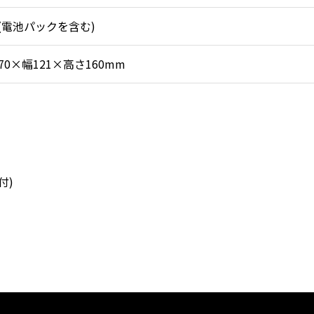
kg(電池パックを含む)
70×幅121×高さ160mm
付)
)