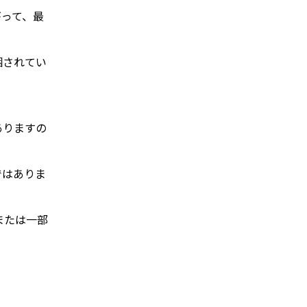
がって、最
梱されてい
ありますの
ではありま
または一部