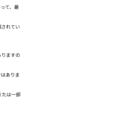
がって、最
梱されてい
ありますの
ではありま
または一部