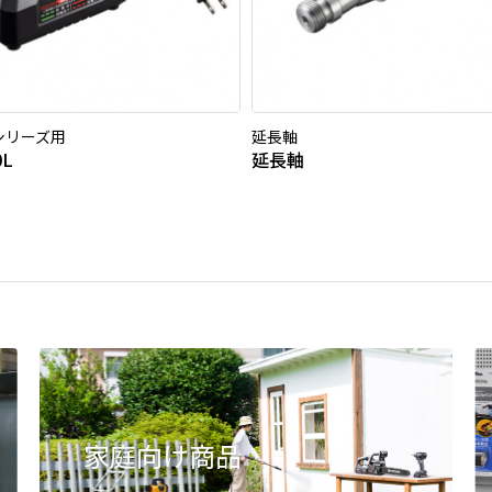
0シリーズ用
延長軸
0L
延長軸
家庭向け商品