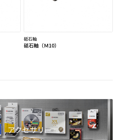
砥石軸
砥石軸（Ｍ10）
アクセサリー