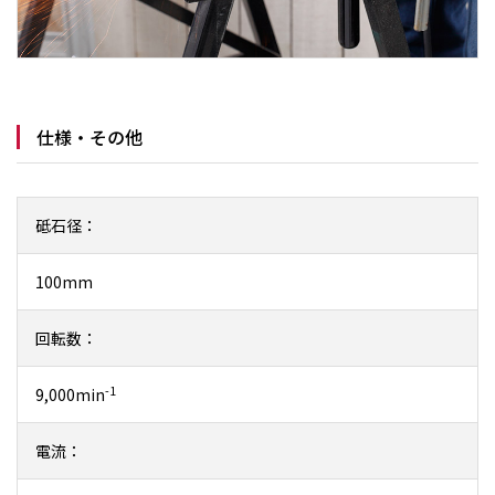
仕様・その他
砥石径：
100mm
回転数：
-1
9,000min
電流：