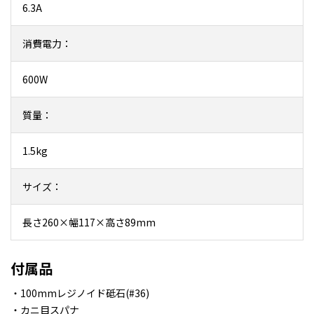
6.3A
消費電力：
600W
質量：
1.5kg
サイズ：
長さ260×幅117×高さ89mm
付属品
・100mmレジノイド砥石(#36)
・カニ目スパナ