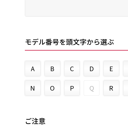
モデル番号を頭文字から選ぶ
A
B
C
D
E
N
O
P
Q
R
ご注意