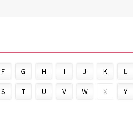
F
G
H
I
J
K
L
S
T
U
V
W
X
Y