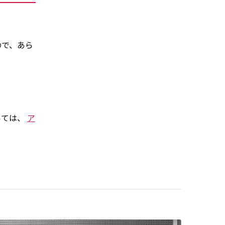
ので、あら
いては、
ア