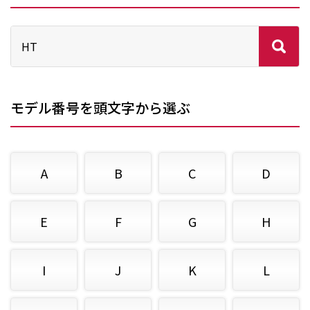
モデル番号を頭文字から選ぶ
A
B
C
D
E
F
G
H
I
J
K
L