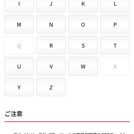
I
J
K
L
M
N
O
P
Q
R
S
T
U
V
W
X
Y
Z
ご注意