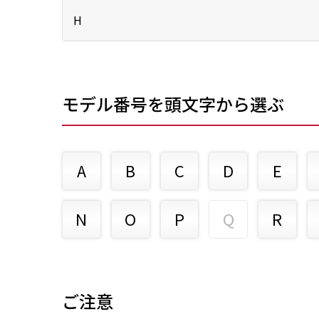
モデル番号を頭文字から選ぶ
A
B
C
D
E
N
O
P
Q
R
ご注意