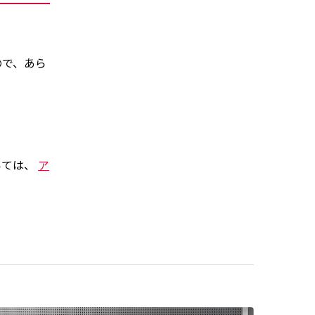
ので、あら
いては、
ア