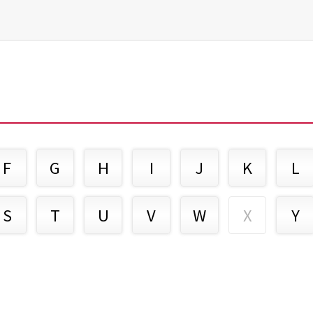
F
G
H
I
J
K
L
S
T
U
V
W
X
Y