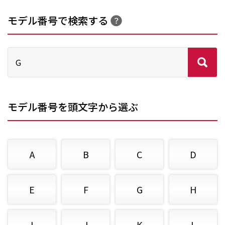
モデル番号で検索する
モデル番号を頭文字から選ぶ
A
B
C
D
E
F
G
H
I
J
K
L