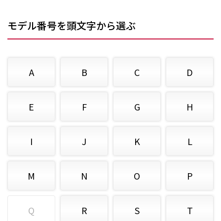
モデル番号を頭文字から選ぶ
A
B
C
D
E
F
G
H
I
J
K
L
M
N
O
P
Q
R
S
T