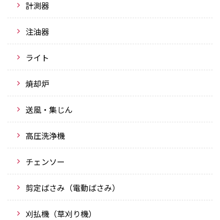
計測器
注油器
ライト
焼却炉
送風・集じん
高圧洗浄機
チェンソー
剪定ばさみ（電動ばさみ）
刈払機（草刈り機）