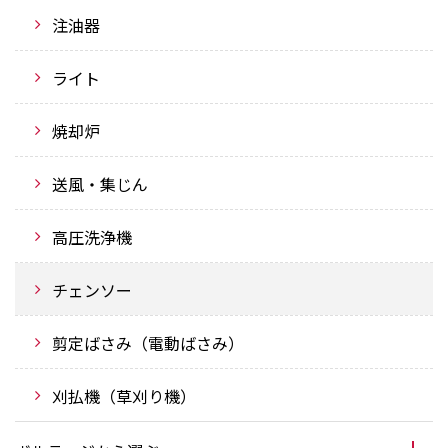
注油器
ライト
焼却炉
送風・集じん
高圧洗浄機
チェンソー
剪定ばさみ（電動ばさみ）
刈払機（草刈り機）