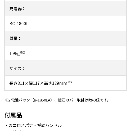
充電器：
BC-1800L
質量：
※2
1.9kg
サイズ：
※2
長さ311×幅117×高さ129mm
※2 電池パック（B-1850LA）、砥石カバー取付け時の値です。
付属品
・カニ目スパナ・補助ハンドル