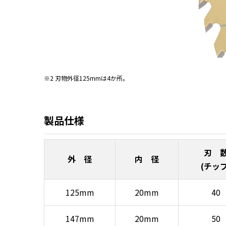
※2 刃物外径125mmは4か所。
製品仕様
刃 
外 径
内 径
(チップ
125mm
20mm
40
147mm
20mm
50