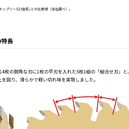
ットチップソーS23金匠｣との比較値（当社調べ）。
の特長
4枚の鋭角な刃に1枚の平刃を入れた5枚1組の「組合せ刃」と
上を図り、滑らかで軽い切れ味を実現しました。