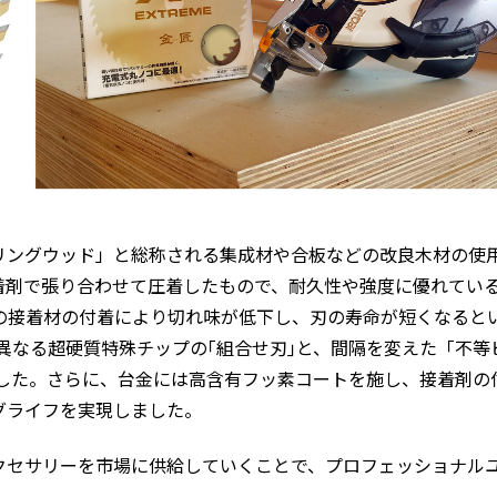
ングウッド」と総称される集成材や合板などの改良木材の使
着剤で張り合わせて圧着したもので、耐久性や強度に優れてい
の接着材の付着により切れ味が低下し、刃の寿命が短くなると
異なる超硬質特殊チップの｢組合せ刃｣と、間隔を変えた「不等
した。さらに、台金には高含有フッ素コートを施し、接着剤の
グライフを実現しました。
クセサリーを市場に供給していくことで、プロフェッショナル