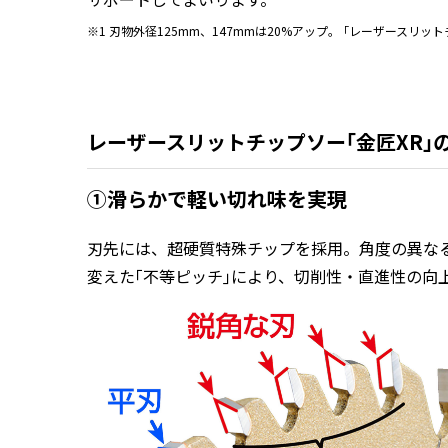
※1 刃物外径125mm、147mmは20%アップ。 ｢レーザースリ
レーザースリットチップソー｢金匠XR｣
①滑らかで軽い切れ味を実現
刃先には、超硬質特殊チップを採用。角度の異なる
変えた｢不等ピッチ｣により、切削性・直進性の向