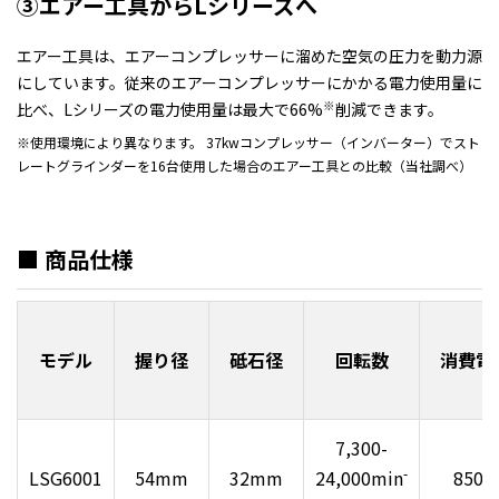
③エアー工具からLシリーズへ
エアー工具は、エアーコンプレッサーに溜めた空気の圧力を動力源
にしています。従来のエアーコンプレッサーにかかる電力使用量に
※
比べ、Lシリーズの電力使用量は最大で66%
削減できます。
※使用環境により異なります。 37kwコンプレッサー（インバーター）でスト
レートグラインダーを16台使用した場合のエアー工具との比較（当社調べ）
■ 商品仕様
モデル
握り径
砥石径
回転数
消費電
7,300-
-
LSG6001
54mm
32mm
24,000min
850W