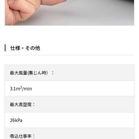
仕様・その他
最大風量(集じん時）：
3
3.1m
/min
最大真空度：
26kPa
吸込仕事率：