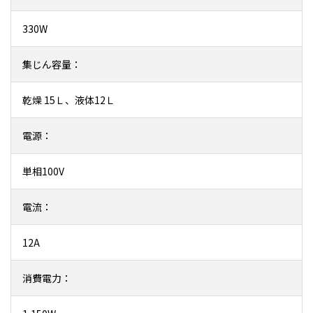
330W
集じん容量：
乾燥 15Ｌ、液体12Ｌ
電源：
単相100V
電流：
12A
消費電力：