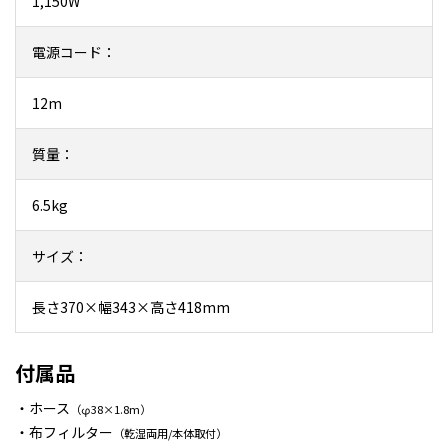
1,150W
電源コード：
12m
質量：
6.5kg
サイズ：
長さ370×幅343×高さ418mm
付属品
・ホース
（φ38×1.8m）
・布フィルター
（乾湿両用/本体取付）