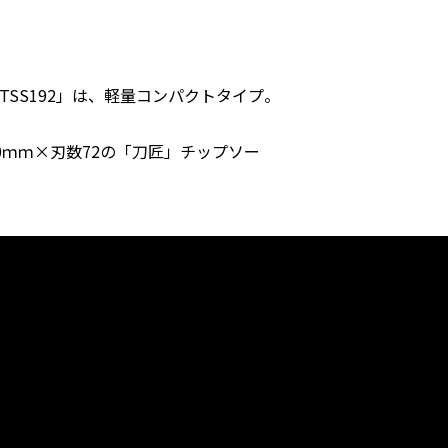
SS192」は、軽量コンパクトタイプ。
0ｍｍ×刃数72の「刀匠」チップソー