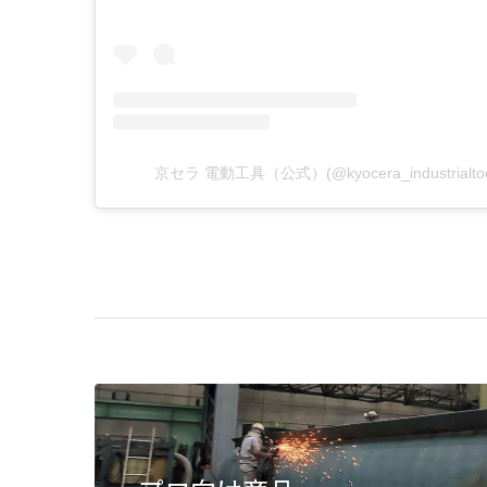
京セラ 電動工具（公式）(@kyocera_industria