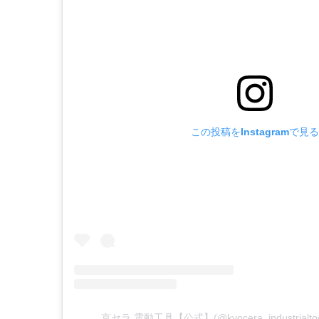
この投稿をInstagramで見る
京セラ 電動工具【公式】(@kyocera_industria