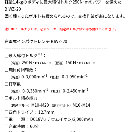
軽量1.4kgのボディに最大締付トルク250N･mのパワーを備えた
BIWZ-20
固く締まったボルトも緩められるので、交換作業が楽になります。
注）ホイールナットは、必ずメーカー指定のトルク値で締め付けてください。
充電式インパクトレンチ BIWZ-20
----------------------------------------------------------
※1
□最大締付トルク
：
250Ｎ･m
150Ｎ･m
（高速）
＜M20＞
（低速）
＜M16＞
□無負荷回転数：
-1
-1
0-3,000min
0-1,950min
（高速）
（低速）
□打撃数：
-1
-1
0-3,350min
0-2,450min
（高速）
（低速）
□ボルト締め能力：
M10-M20
M10-M14
（普通ボルト）
（高力ボルト）
□四角ドライブ： 12.7mm
□電 源： DC18Vリチウムイオン/2,000mAh
□充電時間： 60分
※2