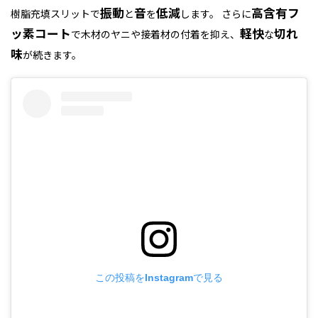
振動
音
低減
高含有フ
樹脂充填スリットで
と
を
します。 さらに
ッ素コート
軽快
切れ
で木材のヤニや接着材の付着を抑え、
な
味
が続きます。
この投稿をInstagramで見る