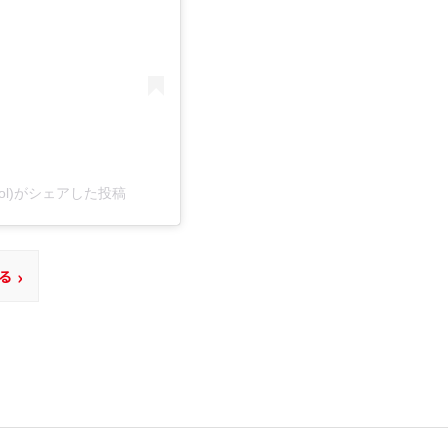
ltool)がシェアした投稿
›
る