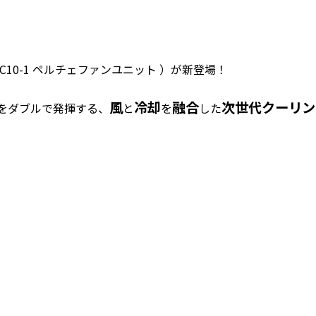
IC10-1 ペルチェファンユニット ）が新登場！
風
冷却
融合
次世代クーリン
量をダブルで発揮する、
と
を
した