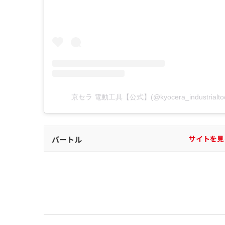
京セラ 電動工具【公式】(@kyocera_industria
サイトを見
バートル