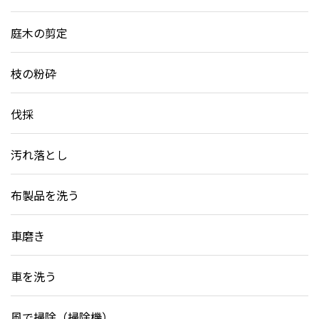
庭木の剪定
枝の粉砕
伐採
汚れ落とし
布製品を洗う
車磨き
車を洗う
風で掃除（掃除機）