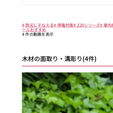
#
防災にそなえる
#
停電対策
#
Z20シリーズ
#
車内
ールおすすめ
4
件の動画を表示
木材の面取り・溝彫り
(
4
件)