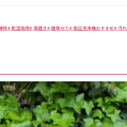
掃除
#
乾湿両用
#
車磨き
#
雑草刈り
#
高圧洗浄機おすすめ
#
汚れ