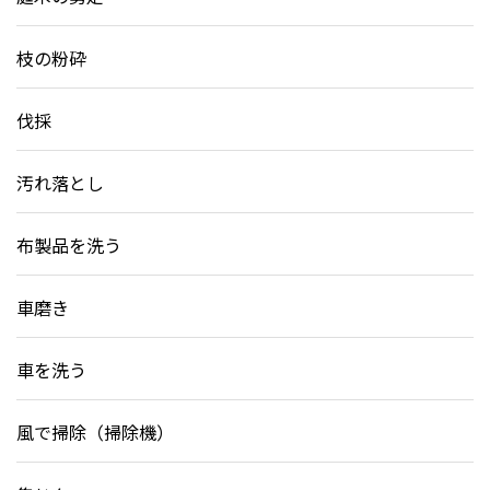
枝の粉砕
伐採
汚れ落とし
布製品を洗う
車磨き
車を洗う
風で掃除（掃除機）