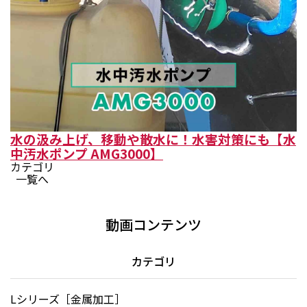
水の汲み上げ、移動や散水に！水害対策にも【水
中汚水ポンプ AMG3000】
カテゴリ
一覧へ
動画コンテンツ
カテゴリ
Lシリーズ［金属加工］