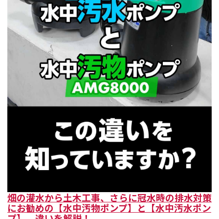
畑の灌水から土木工事、さらに冠水時の排水対策
にお勧めの【水中汚物ポンプ】と【水中汚水ポン
プ】 違いを解説！