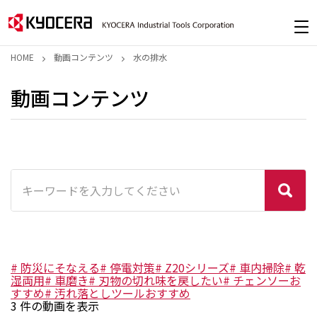
HOME
動画コンテンツ
水の排水
動画コンテンツ
#
防災にそなえる
#
停電対策
#
Z20シリーズ
#
車内掃除
#
乾
湿両用
#
車磨き
#
刃物の切れ味を戻したい
#
チェンソーお
すすめ
#
汚れ落としツールおすすめ
3
件の動画を表示