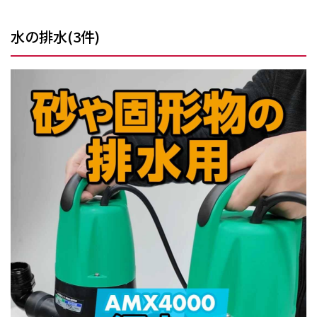
水の排水
(
3
件)