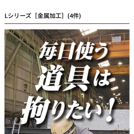
Lシリーズ［金属加工］
(
4
件)