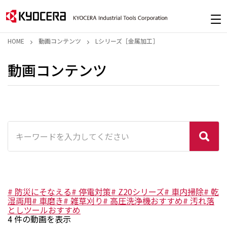
HOME
動画コンテンツ
Lシリーズ［金属加工］
動画コンテンツ
#
防災にそなえる
#
停電対策
#
Z20シリーズ
#
車内掃除
#
乾
湿両用
#
車磨き
#
雑草刈り
#
高圧洗浄機おすすめ
#
汚れ落
としツールおすすめ
4
件の動画を表示