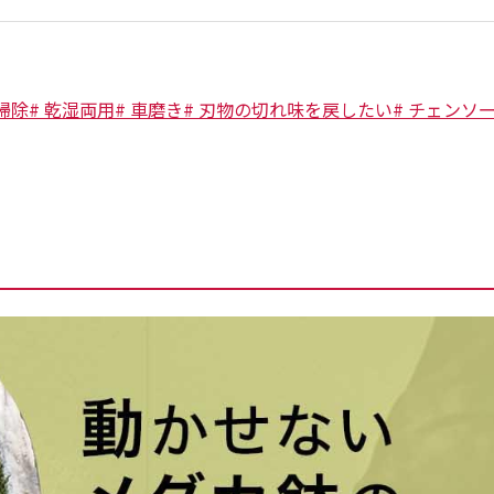
掃除
#
乾湿両用
#
車磨き
#
刃物の切れ味を戻したい
#
チェンソ