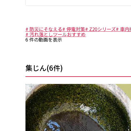
#
防災にそなえる
#
停電対策
#
Z20シリーズ
#
車内
#
汚れ落としツールおすすめ
6
件の動画を表示
集じん
(
6
件)