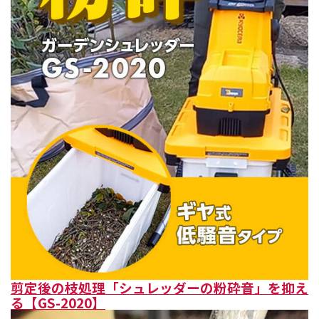
剪定後の枝処理「シュレッダーの粉砕音」を抑え
る【GS-2020】