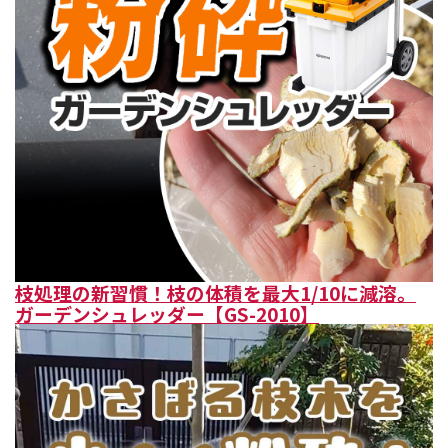
枝処理の新習慣！枝の体積を最大1/10に減溶。
ガーデンシュレッダー【GS-2010】