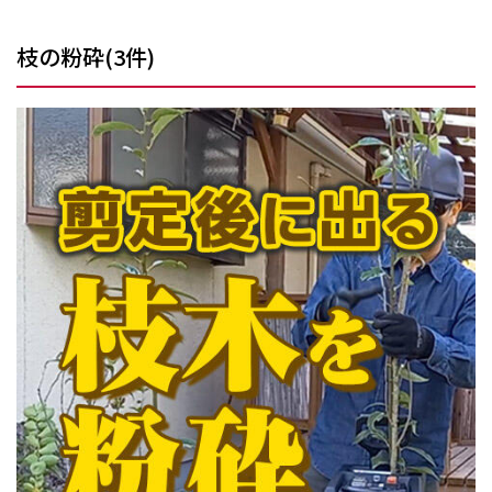
枝の粉砕
(
3
件)