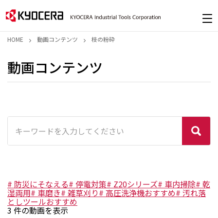
HOME
動画コンテンツ
枝の粉砕
動画コンテンツ
#
防災にそなえる
#
停電対策
#
Z20シリーズ
#
車内掃除
#
乾
湿両用
#
車磨き
#
雑草刈り
#
高圧洗浄機おすすめ
#
汚れ落
としツールおすすめ
3
件の動画を表示