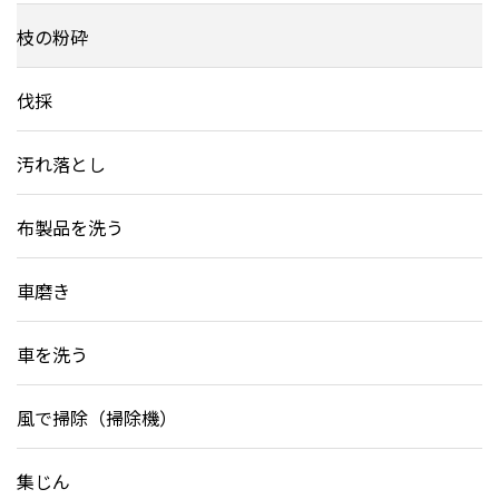
枝の粉砕
伐採
汚れ落とし
布製品を洗う
車磨き
車を洗う
風で掃除（掃除機）
集じん