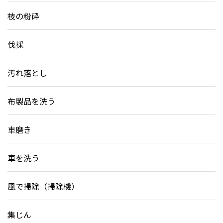
枝の粉砕
伐採
汚れ落とし
布製品を洗う
車磨き
車を洗う
風で掃除（掃除機）
集じん