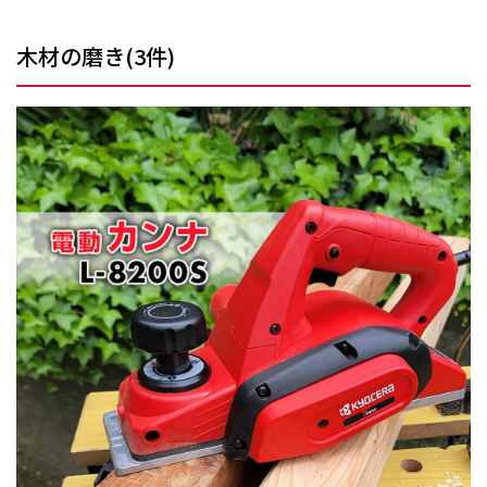
木材の磨き
(
3
件)