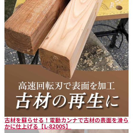
古材を蘇らせる！電動カンナで古材の表面を滑ら
かに仕上げる【L-8200S】