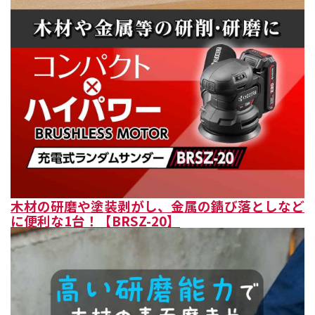
木材の研磨や塗装剥がし、金属の錆び落としなど
に便利な1台！【BRSZ-20】