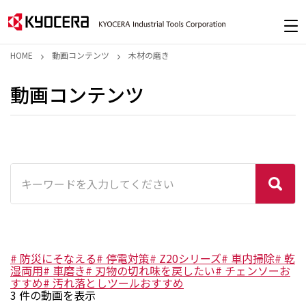
HOME
動画コンテンツ
木材の磨き
動画コンテンツ
#
防災にそなえる
#
停電対策
#
Z20シリーズ
#
車内掃除
#
乾
湿両用
#
車磨き
#
刃物の切れ味を戻したい
#
チェンソーお
すすめ
#
汚れ落としツールおすすめ
3
件の動画を表示