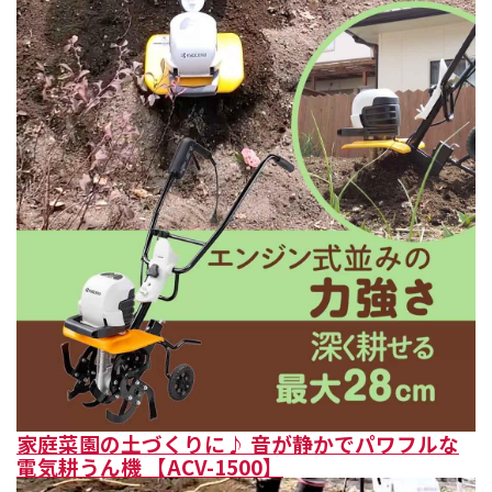
家庭菜園の土づくりに♪ 音が静かでパワフルな
電気耕うん機 【ACV-1500】