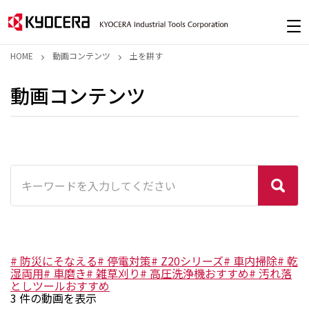
HOME
動画コンテンツ
土を耕す
動画コンテンツ
#
防災にそなえる
#
停電対策
#
Z20シリーズ
#
車内掃除
#
乾
湿両用
#
車磨き
#
雑草刈り
#
高圧洗浄機おすすめ
#
汚れ落
としツールおすすめ
3
件の動画を表示