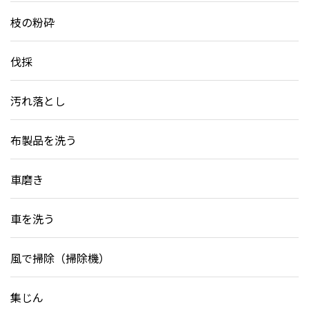
枝の粉砕
伐採
汚れ落とし
布製品を洗う
車磨き
車を洗う
風で掃除（掃除機）
集じん