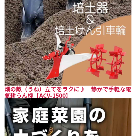
畑の畝（うね）立てをラクに♪ 静かで手軽な電
気耕うん機【ACV-1500】