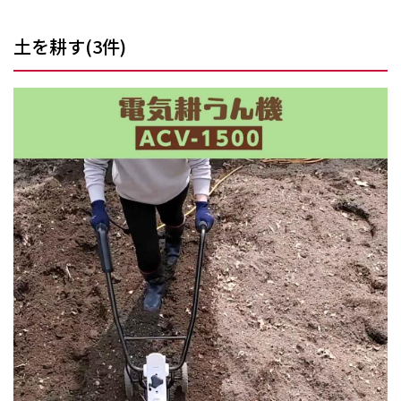
土を耕す
(
3
件)