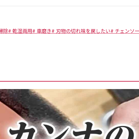
掃除
#
乾湿両用
#
車磨き
#
刃物の切れ味を戻したい
#
チェンソ