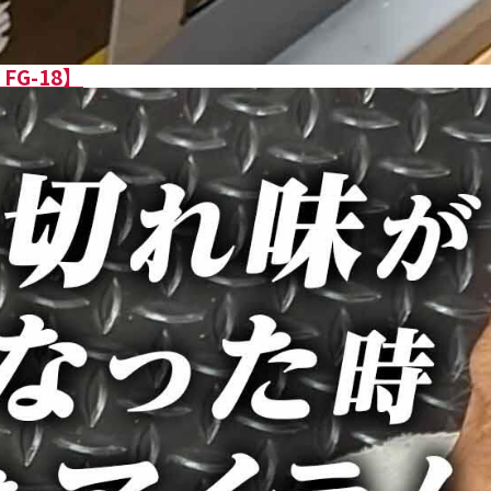
G-18】