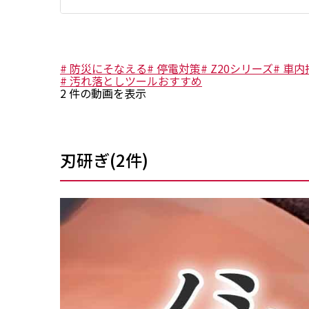
#
防災にそなえる
#
停電対策
#
Z20シリーズ
#
車内
#
汚れ落としツールおすすめ
2
件の動画を表示
刃研ぎ
(
2
件)