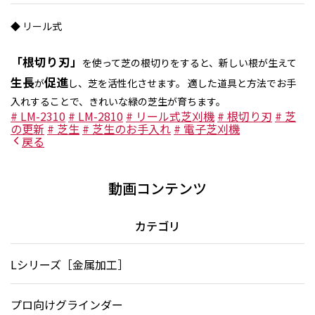
◆ リール式
「根切り刃」
を使って芝の根切りをすると、新しい根が生えて
生長
促進
が
し、芝を活性化させます。 適した道具と方法でお手
入れすることで、きれいな緑の芝生が育ちます。
# LM-2310
# LM-2810
# リール式芝刈機
# 根切り刃
# 芝
の更新
# 芝生
# 芝生のお手入れ
# 電子芝刈機
戻る
動画コンテンツ
カテゴリ
Lシリーズ［金属加工］
プロ向けグラインダー