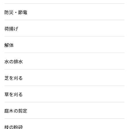
防災・節電
荷揚げ
解体
水の排水
芝を刈る
草を刈る
庭木の剪定
枝の粉砕