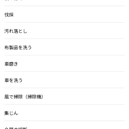
伐採
汚れ落とし
布製品を洗う
車磨き
車を洗う
風で掃除（掃除機）
集じん