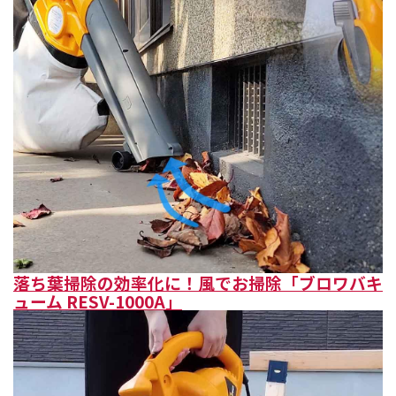
落ち葉掃除の効率化に！風でお掃除「ブロワバキ
ューム RESV-1000A」