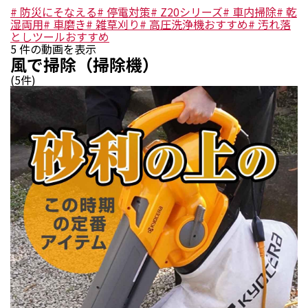
#
防災にそなえる
#
停電対策
#
Z20シリーズ
#
車内掃除
#
乾
湿両用
#
車磨き
#
雑草刈り
#
高圧洗浄機おすすめ
#
汚れ落
としツールおすすめ
5
件の動画を表示
風で掃除（掃除機）
(
5
件)