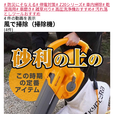
#
防災にそなえる
#
停電対策
#
Z20シリーズ
#
車内掃除
#
乾
湿両用
#
車磨き
#
雑草刈り
#
高圧洗浄機おすすめ
#
汚れ落
としツールおすすめ
4
件の動画を表示
風で掃除（掃除機）
(
4
件)