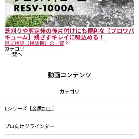
芝刈りや剪定後の後片付けにも便利な【ブロワバ
キューム】残さずキレイに吸込める！
風で掃除（掃除機）
の一覧
カテゴリ
一覧へ
動画コンテンツ
カテゴリ
Lシリーズ［金属加工］
プロ向けグラインダー