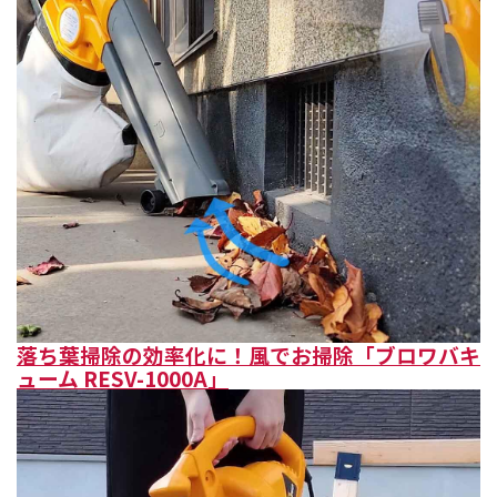
落ち葉掃除の効率化に！風でお掃除「ブロワバキ
ューム RESV-1000A」