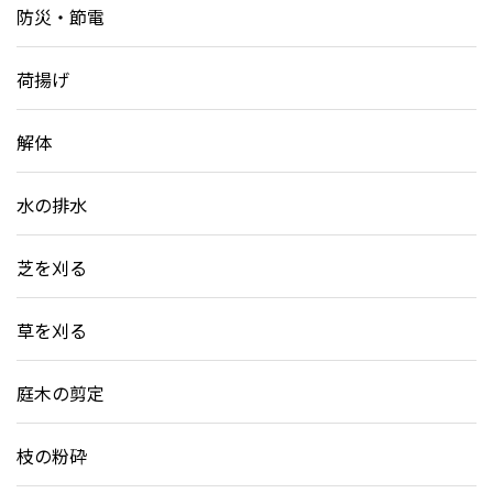
防災・節電
荷揚げ
解体
水の排水
芝を刈る
草を刈る
庭木の剪定
枝の粉砕