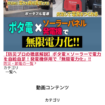
【防災プロの徹底解説】ポタ電×ソーラーで電力
を自給自足！発電機併用で「無限電力化」‼
防災・節電
の一覧
カテゴリ
一覧へ
動画コンテンツ
カテゴリ