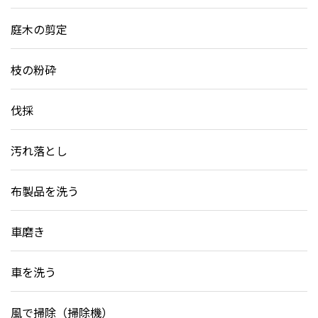
庭木の剪定
枝の粉砕
伐採
汚れ落とし
布製品を洗う
車磨き
車を洗う
風で掃除（掃除機）