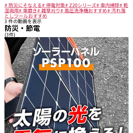
#
防災にそなえる
#
停電対策
#
Z20シリーズ
#
車内掃除
#
乾
湿両用
#
車磨き
#
雑草刈り
#
高圧洗浄機おすすめ
#
汚れ落
としツールおすすめ
3
件の動画を表示
防災・節電
(
3
件)