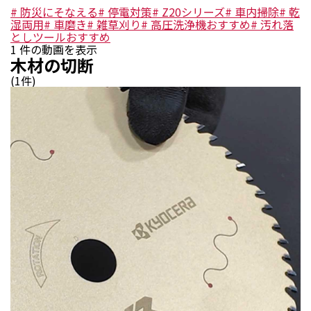
#
防災にそなえる
#
停電対策
#
Z20シリーズ
#
車内掃除
#
乾
湿両用
#
車磨き
#
雑草刈り
#
高圧洗浄機おすすめ
#
汚れ落
としツールおすすめ
1
件の動画を表示
木材の切断
(
1
件)