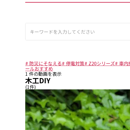
#
防災にそなえる
#
停電対策
#
Z20シリーズ
#
車内
ールおすすめ
1
件の動画を表示
木工DIY
(
1
件)