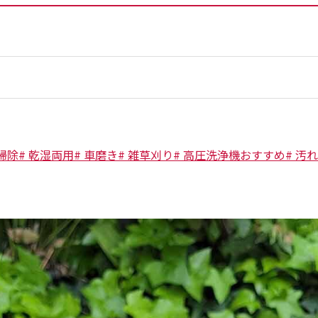
掃除
#
乾湿両用
#
車磨き
#
雑草刈り
#
高圧洗浄機おすすめ
#
汚れ