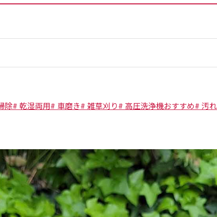
掃除
#
乾湿両用
#
車磨き
#
雑草刈り
#
高圧洗浄機おすすめ
#
汚れ