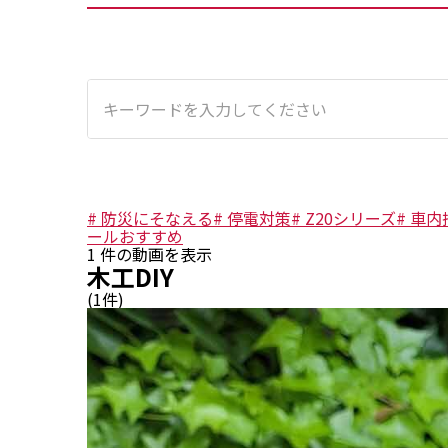
#
防災にそなえる
#
停電対策
#
Z20シリーズ
#
車内
ールおすすめ
1
件の動画を表示
木工DIY
(
1
件)