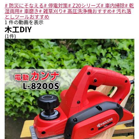
#
防災にそなえる
#
停電対策
#
Z20シリーズ
#
車内掃除
#
乾
湿両用
#
車磨き
#
雑草刈り
#
高圧洗浄機おすすめ
#
汚れ落
としツールおすすめ
1
件の動画を表示
木工DIY
(
1
件)