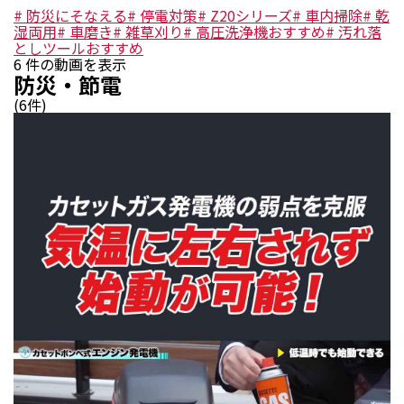
#
防災にそなえる
#
停電対策
#
Z20シリーズ
#
車内掃除
#
乾
湿両用
#
車磨き
#
雑草刈り
#
高圧洗浄機おすすめ
#
汚れ落
としツールおすすめ
6
件の動画を表示
防災・節電
(
6
件)