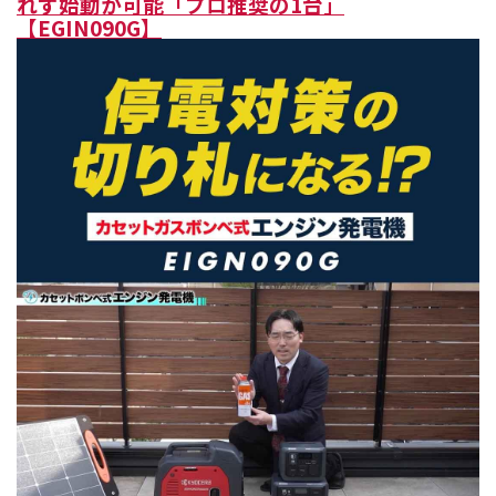
れず始動が可能「プロ推奨の1台」
【EGIN090G】