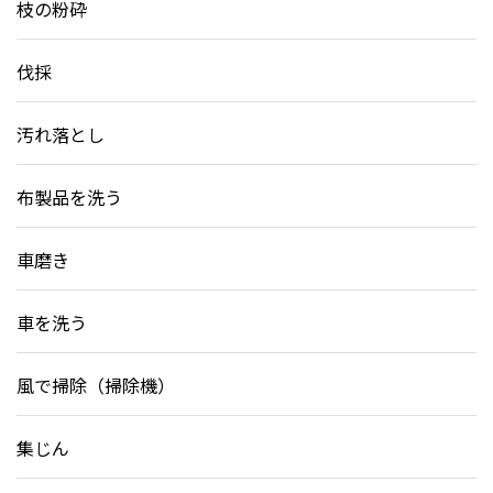
枝の粉砕
伐採
汚れ落とし
布製品を洗う
車磨き
車を洗う
風で掃除（掃除機）
集じん