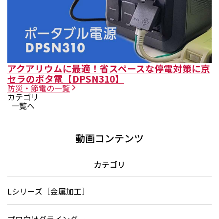
アクアリウムに最適！省スペースな停電対策に京
セラのポタ電【DPSN310】
防災・節電
の一覧
カテゴリ
一覧へ
動画コンテンツ
カテゴリ
Lシリーズ［金属加工］