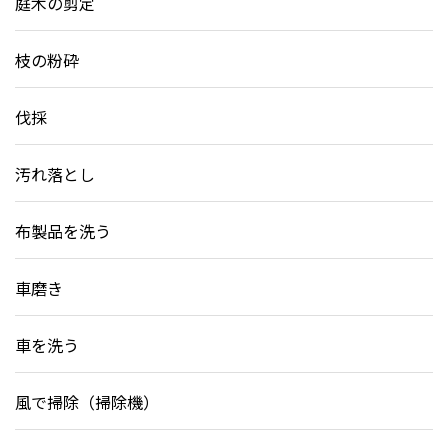
庭木の剪定
枝の粉砕
伐採
汚れ落とし
布製品を洗う
車磨き
車を洗う
風で掃除（掃除機）