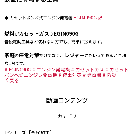
EGIN090G
◆ カセットボンベ式エンジン発電機
燃料
カセットガス
EGIN090G
が
の
普段電動工具など使わない方でも、簡単に扱えます。
家庭
停電対策
レジャー
の
だけでなく、
にも使えてあると便利
な1台です。
# EGIN090G
# エンジン発電機
# カセットガス
# カセット
ボンベ式エンジン発電機
# 停電対策
# 発電機
# 防災
戻る
動画コンテンツ
カテゴリ
Lシリーズ［金属加工］